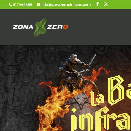
617999585
info@zonazeropirineos.com