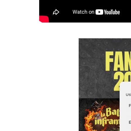
Uti
F
E