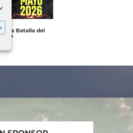
arketing
s
26 La Batalla del
undo